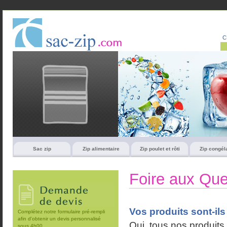
C
Sac zip
Zip alimentaire
Zip poulet et rôti
Zip congél
Foire aux Que
Vos produits sont-il
Complétez notre formulaire pré-rempli
afin d'obtenir un devis personnalisé
Oui, tous nos produits
sous 4h00.