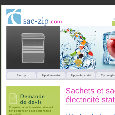
C
Sac zip
Zip alimentaire
Zip poulet et rôti
Zip congél
Sachets et sac
électricité st
Complétez notre formulaire pré-rempli
afin d'obtenir un devis personnalisé
sous 4h00.